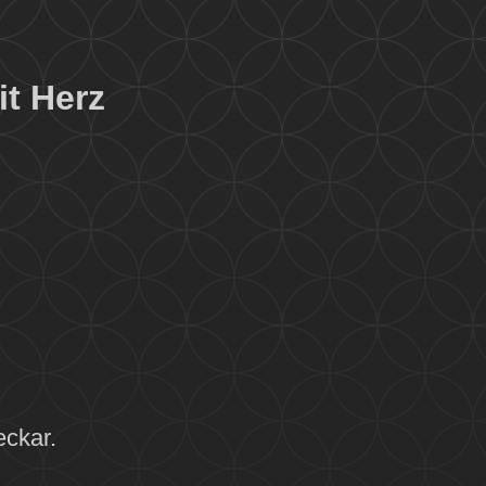
t Herz
eckar.